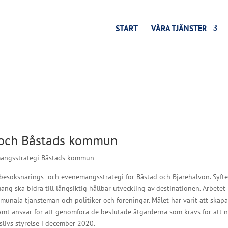
START
VÅRA TJÄNSTER
v och Båstads kommun
emangsstrategi Båstads kommun
 besöksnärings- och evenemangsstrategi för Båstad och Bjärehalvön. Syfte
ng ska bidra till långsiktig hållbar utveckling av destinationen. Arbetet 
unala tjänstemän och politiker och föreningar. Målet har varit att skapa
mt ansvar för att genomföra de beslutade åtgärderna som krävs för att nå
livs styrelse i december 2020.