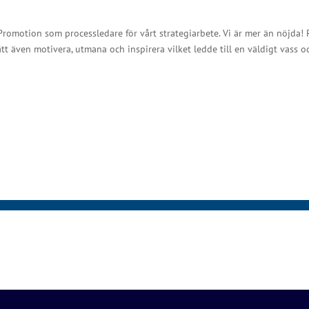
romotion som processledare för vårt strategiarbete. Vi är mer än nöjda! P
ätt även motivera, utmana och inspirera vilket ledde till en väldigt vass o